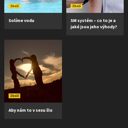
Zboží
Zboží
Solíme vodu
SM systém – co to je a
jaké jsou jeho výhody?
Zboží
Aby nám to v sexu šlo