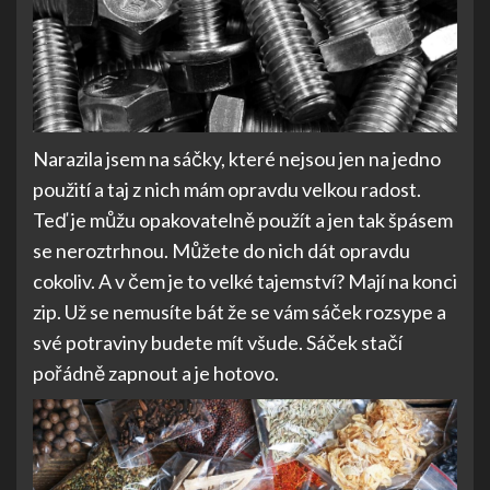
Narazila jsem na sáčky, které nejsou jen na jedno
použití a taj z nich mám opravdu velkou radost.
Teď je můžu opakovatelně použít a jen tak špásem
se neroztrhnou. Můžete do nich dát opravdu
cokoliv. A v čem je to velké tajemství? Mají na konci
zip. Už se nemusíte bát že se vám sáček rozsype a
své potraviny budete mít všude. Sáček stačí
pořádně zapnout a je hotovo.