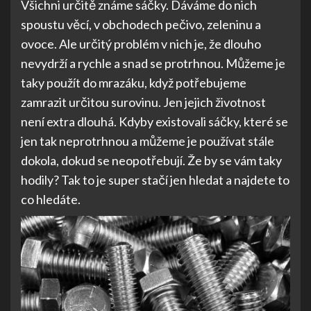
Všichni určitě známe sáčky. Dáváme do nich
spoustu věcí, v obchodech pečivo, zeleninu a
ovoce. Ale určitý problém v nich je, že dlouho
nevydrží a rychle a snad se protrhnou. Můžeme je
taky použít do mrazáku, když potřebujeme
zamrazit určitou surovinu. Jen jejich životnost
není extra dlouhá. Kdyby existovali sáčky, které se
jen tak neprotrhnou a můžeme je používat stále
dokola, dokud se neopotřebují. Že by se vám taky
hodily? Tak to je super stačí jen hledat a najdete to
co hledáte.