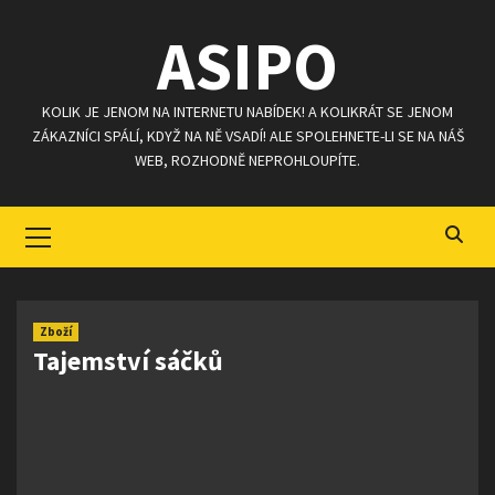
Skip
ASIPO
to
content
KOLIK JE JENOM NA INTERNETU NABÍDEK! A KOLIKRÁT SE JENOM
ZÁKAZNÍCI SPÁLÍ, KDYŽ NA NĚ VSADÍ! ALE SPOLEHNETE-LI SE NA NÁŠ
WEB, ROZHODNĚ NEPROHLOUPÍTE.
Primary
Menu
Zboží
Tajemství sáčků