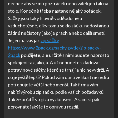
nechce aby se mu poztráceli nebo váleli jen tak na
stole. Konečně třeba nastane nějaký pořádek.
Sáčky jsou taky hlavně voděodolné a
vzduchotěsné, díky tomu se do sáčku nedostanou
žádné nečistoty, jako je prach a nebo další smetí.
Je jen na vás jak
zip sáčky
https://www.2pack.cz/sacky-pytle/zip-sacky-
2pack
použijete, ale určitě s nimi budete naprosto
spokojeni tak jako já. A už nebudete skladovat
potravinové sáčky, které se trhají a nic nevydrží. A
co je ještě lepší? Pokud vám daná velikost nesedí a
potřebujete větší nebo menší. Tak firma vám
nabízí výrobu zip sáčku podle vašich požadavků.
Tak že určitě stojí za vyzkoušení. A sami si pak
porovnáte jaký je to opravdu rozdíl.