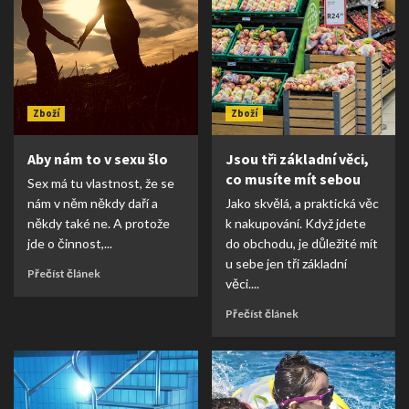
Zboží
Zboží
Aby nám to v sexu šlo
Jsou tři základní věci,
co musíte mít sebou
Sex má tu vlastnost, že se
nám v něm někdy daří a
Jako skvělá, a praktická věc
někdy také ne. A protože
k nakupování. Když jdete
jde o činnost,...
do obchodu, je důležité mít
u sebe jen tři základní
Přečíst článek
věci....
Přečíst článek