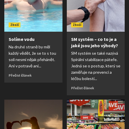
Zboží
Zboží
Solíme vodu
SM systém – co to je a
jaké jsou jeho výhody?
Na druhé straně by měl
každý vědět, že se to s tou
SM systém se také nazývá
solí nesmí nějak přehánět.
Spirální stabilizace páteře.
Ani v potravě ani...
Jedná se o postup, který se
zaměřuje na prevenci a
Přečíst článek
léčbu bolestí...
Přečíst článek