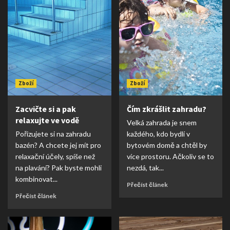
Zboží
Zboží
Zacvičte si a pak
Čím zkrášlit zahradu?
relaxujte ve vodě
Velká zahrada je snem
Pořizujete si na zahradu
každého, kdo bydlí v
bazén? A chcete jej mít pro
bytovém domě a chtěl by
relaxační účely, spíše než
více prostoru. Ačkoliv se to
na plavání? Pak byste mohli
nezdá, tak...
kombinovat...
Přečíst článek
Přečíst článek