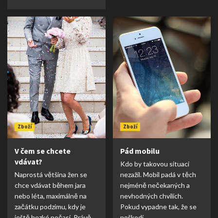
Zboží
Zboží
V čem se chcete
Pád mobilu
vdávat?
Kdo by takovou situaci
Naprostá většina žen se
nezažil. Mobil padá v těch
chce vdávat během jara
nejméně nečekaných a
nebo léta, maximálně na
nevhodných chvílích.
začátku podzimu, kdy je
Pokud vypadne tak, že se
ještě hezké počasí. Právě...
poškodí...