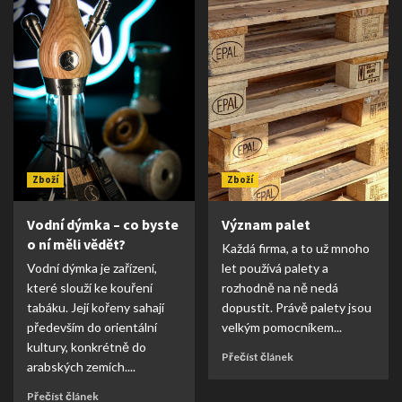
Zboží
Zboží
Vodní dýmka – co byste
Význam palet
o ní měli vědět?
Každá firma, a to už mnoho
Vodní dýmka je zařízení,
let používá palety a
které slouží ke kouření
rozhodně na ně nedá
tabáku. Její kořeny sahají
dopustit. Právě palety jsou
především do orientální
velkým pomocníkem...
kultury, konkrétně do
Přečíst článek
arabských zemích....
Přečíst článek