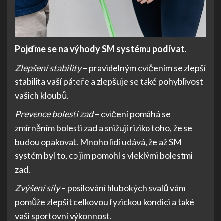
Pojďme se na výhody SM systému podívat.
Zlepšení stability
– pravidelným cvičením se zlepší
stabilita vaší páteře a zlepšuje se také pohyblivost
vašich kloubů.
Prevence bolestí zad
– cvičení pomáhá se
zmírněním bolesti zad a snižují riziko toho, že se
budou opakovat. Mnoho lidí udává, že až SM
systém byl to, co jim pomohl s vleklými bolestmi
zad.
Zvýšení síly
– posilování hlubokých svalů vám
pomůže zlepšit celkovou fyzickou kondici a také
vaši sportovní výkonnost.