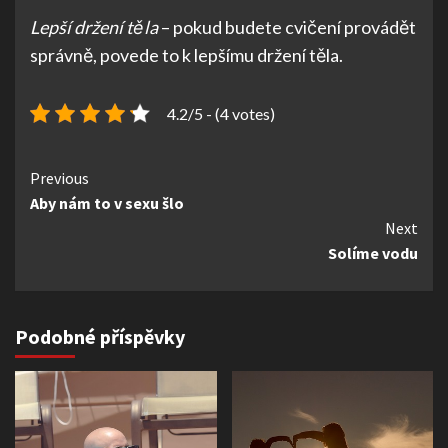
Lepší držení těla
– pokud budete cvičení provádět
správně, povede to k lepšímu držení těla.
4.2/5 - (4 votes)
Continue
Previous
Aby nám to v sexu šlo
Reading
Next
Solíme vodu
Podobné příspěvky