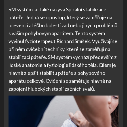
SM systém se také nazývá Spirální stabilizace
páteře. Jedná se o postup, který se zaměřuje na
prevenci a léčbu bolestí zad nebo jiných problémů
s vašim pohybovým aparátem. Tento systém
vyvinul fyzioterapeut Richard Smíšek. Využívají se
při něm cvičební techniky, které se zaměřují na
stabilizaci páteře.
SM systém vychází především z
lidské anatomie a fyziologie lidského těla. Cílem je
hlavně zlepšit stabilitu páteře a pohybového
aparátu celkově. Cvičení se zaměřuje hlavně na
zapojení hlubokých stabilizačních svalů.