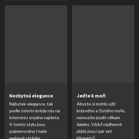
Nezbytná elegance
Jeďte k moři
Nábytek-elegance, tak
Abyste si mohlo užít
podle tohoto kréda nás na
krásného a čistého moře,
internetu snadno najdete.
nemusíte jezdit někam
V tomto stylu jsou
daleko. Vždyť nádherné
pojmenovány i naše
pláže jsou i pár set
webové stránky.
kilometrů...