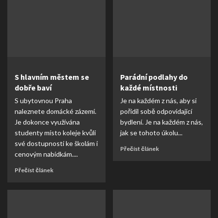
S hlavním městem se
Parádní podlahy do
dobře baví
každé místnosti
S ubytovnou Praha
Je na každém z nás, aby si
naleznete domácké zázemí.
pořídil sobě odpovídající
Je dokonce využívána
bydlení. Je na každém z nás,
studenty místo koleje kvůli
jak se tohoto úkolu...
své dostupnosti ke školám i
Přečíst článek
cenovým nabídkám....
Přečíst článek