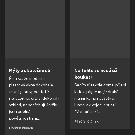
Mýty a skutečnosti
Na tohle se nedá už
koukat!
Říká se, že moderní
plastová okna dokonale
Sedím si takhle doma, piju si
těsní, jsou vpodstatě
kafe a přijde moje drahá
nerozbitná, drží si dokonalý
maminka na návštěvu.
vzhled, nepotřebují údržbu,
Hned jak vejde, spustí:
jsou odolná
“Vyměňte si...
povětrnostním...
Přečíst článek
Přečíst článek