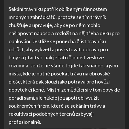
Sekání trávníku patří k oblíbeným činnostem
mnohých zahrádkářů, protože se tím trávník
zhušťuje a upravuje, aby se po něm mohlo
našlapovat naboso a rozložit na něj třeba deku pro
opalování. Jestliže se ponechá část trávníku
odrůst, aby vykvetl a poskytovat potravu pro
hmyz a ptactvo, pak je tato činnost veskrze
rozumná. Jenže ne všude to jde tak snadno, a jsou
místa, kde je nutné posekat trávu na obrovské
ploše, která pak slouží jako potrava pro hovězí
dobytek či koně. Místní zemědělci si v tom obvykle
poradí sami, ale někde je zapotřebí využít
soukromých firem, které se sekáním trávy a
rekultivací podobných terénů zabývají
profesionálně.