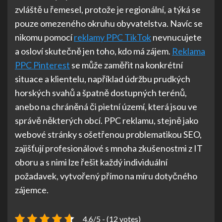
zvláště u řemesel, protože je regionální, a týká se
pouze omezeného okruhu obyvatelstva. Navíc se
nikomu pomocí
reklamy PPC TikTok
nevnucujete
a osloví skutečně jen toho, kdo má zájem.
Reklama
PPC Pinterest
se může zaměřit na konkrétní
situace a klientelu, například údržbu prudkých
horských svahů a špatně dostupných terénů,
anebo na chráněná či pietní území, která jsou ve
správě některých obcí. PPC reklamu, stejně jako
webové stránky s ošetřenou problematikou SEO,
zajišťují profesionálové s mnoha zkušenostmi z IT
oboru a s nimi lze řešit každý individuální
požadavek, vytvořený přímo na míru dotyčného
zájemce.
4.6/5 - (12 votes)