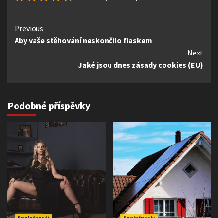
Continue
Previous
Aby vaše stěhování neskončilo fiaskem
Reading
Next
Jaké jsou dnes zásady cookies (EU)
Podobné příspěvky
Společnosti
Společnosti