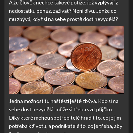
A že člověk nechce takové potíže, jež vyplývají z
nedostatku peněz, zažívat? Není divu. Jenže co
mu zbývá, když si na sebe prostě dost nevydělá?
Jedna možnost tu naštěstí ještě zbývá. Kdo si na
sebe dost nevydělá, může si třeba vzít půjčku.
Díky které mohou spotřebitelé hradit to, co je jim
potřeba k životu, a podnikatelé to, co je třeba, aby