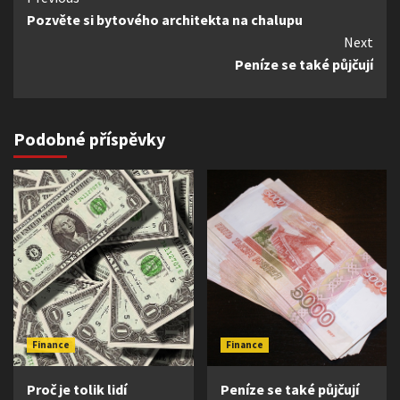
Pozvěte si bytového architekta na chalupu
Reading
Next
Peníze se také půjčují
Podobné příspěvky
Finance
Finance
Proč je tolik lidí
Peníze se také půjčují