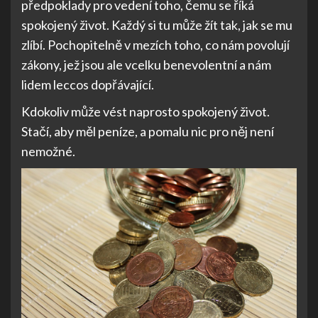
předpoklady pro vedení toho, čemu se říká
spokojený život. Každý si tu může žít tak, jak se mu
zlíbí. Pochopitelně v mezích toho, co nám povolují
zákony, jež jsou ale vcelku benevolentní a nám
lidem leccos dopřávající.
Kdokoliv může vést naprosto spokojený život.
Stačí, aby měl peníze, a pomalu nic pro něj není
nemožné.