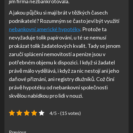
jim firma nezbankrotovala.
A jakou půjčku si mají brát v těžkých časech
podnikatelé? Rozumným se často jeví být využití
nebankovní americké hypotéky
. Protože ta
nevyžaduje tolik papírování, u té se nemusí
prokázat tolik žadatelových kvalit. Tady se jenom
zaručí splácení nemovitostí a peníze jsou v
potřebném objemu k dispozici. I když si žadatel
právě málo vydělává, i když za nic nestojí ani jeho
daňové přiznání, ani registry dlužníků. Což činí
právě hypotéku od nebankovní společnosti
skvělou nabídkou pro lidi v nouzi.
4/5 - (15 votes)
Continue
Previous