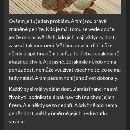
Ovšem je tu jeden problém. A tím jsou právě
zmíněné peníze. Kdo je má, tomu se vede dobře,
jenže ono právě těch, kdo jich mají vždycky dost,
zase až tak moc není. Většinu z našich lidí může
někdy trápit finanční tíseň, a to třeba i opakovaně
a každou chvíli. A je jasné, že jakmile někdo nemá
peněz dost, nemůže využívat všechno to, co se mu
tady nabízí. A tím pádem není jeho život dokonalý.
Každý by si měl vydělat dost. Zaměstnanci na své
živobytí, podnikatelé pak navrch i na chod jejich
firem. Ale někdy se to nedaří. A když někdo nemá
peněz dost, měl by úměrně jejich nedostatku
strádat.