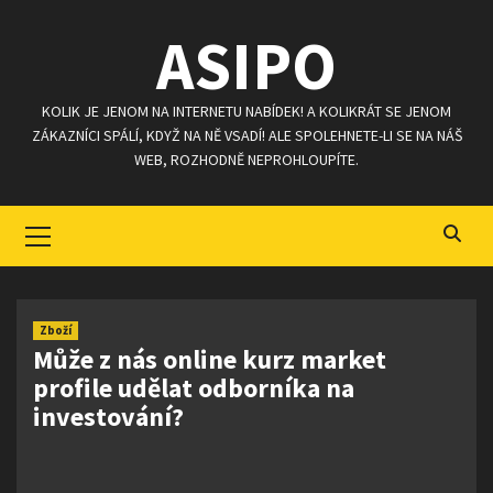
Skip
ASIPO
to
content
KOLIK JE JENOM NA INTERNETU NABÍDEK! A KOLIKRÁT SE JENOM
ZÁKAZNÍCI SPÁLÍ, KDYŽ NA NĚ VSADÍ! ALE SPOLEHNETE-LI SE NA NÁŠ
WEB, ROZHODNĚ NEPROHLOUPÍTE.
Primary
Menu
Zboží
Může z nás online kurz market
profile udělat odborníka na
investování?