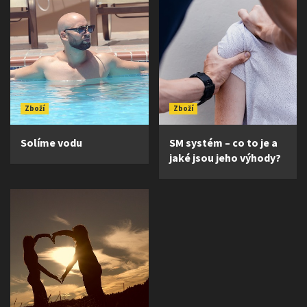
Zboží
Zboží
Solíme vodu
SM systém – co to je a
jaké jsou jeho výhody?