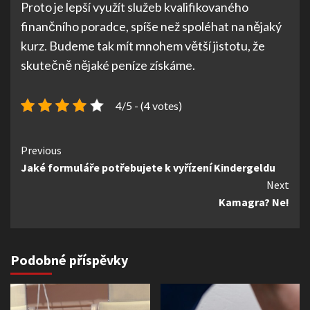
Proto je lepší využít služeb kvalifikovaného
finančního poradce, spíše než spoléhat na nějaký
kurz. Budeme tak mít mnohem větší jistotu, že
skutečně nějaké peníze získáme.
4/5 - (4 votes)
Continue
Previous
Jaké formuláře potřebujete k vyřízení Kindergeldu
Reading
Next
Kamagra? Ne!
Podobné příspěvky