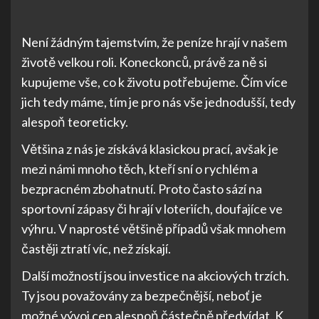
Není žádným tajemstvím, že peníze hrají v našem
životě velkou roli. Koneckonců, právě za ně si
kupujeme vše, co k životu potřebujeme. Čím více
jich tedy máme, tím je pro nás vše jednodušší, tedy
alespoň teoreticky.
Většina z nás je získává klasickou prací, avšak je
mezi námi mnoho těch, kteří sní o rychlém a
bezpracném zbohatnutí. Proto často sází na
sportovní zápasy či hrají v loteriích, doufajíce ve
výhru. V naprosté většině případů však mnohem
častěji ztratí víc, než získají.
Další možností jsou investice na akciových trzích.
Ty jsou považovány za bezpečnější, neboť je
možné vývoj cen alespoň částečně předvídat. K