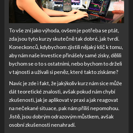
To vše zní jako výhoda, ovšem je potřeba se ptát,
zda jsou tyto kurzy skutečně tak dobré, jak tvrdí.
Koneckonců, kdybychom zjistili nějaký klíč k tomu,
aby nám naše investice přiná
šely samé zisky, dělili
bychom se o to s ostatními, nebo bychom to drželi
v tajnosti a užívali si peněz, které takto získáme?
Navíc je zde i fakt, že jakýkoliv kurz nám sice může
dát teoretické znalosti, avšak pokud nám chybí
zkušenosti, jak je aplikovat v praxi a jak reagovat
na nečekané situace, pak nám příliš nepomohou.
Jistě, jsou dobrým odrazovým můstkem, avšak
osobní zkušenosti nenahradí.