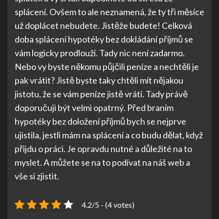
splácení. Ovšem to ale neznamená, že ty tři měsíce
už doplácet nebudete. Jistěže budete! Celková
doba splácení hypotéky bez dokládání příjmů se
vám logicky prodlouží. Tady nic není zadarmo.
Nebo vy byste někomu půjčili peníze a nechtěli je
pak vrátit? Jistě byste taky chtěli mít nějakou
jistotu, že se vám peníze jistě vrátí. Tady právě
doporučuji být velmi opatrný. Před braním
hypotéky bez doložení příjmů bych se nejprve
ujistila, jestli mám na splácení a co budu dělat, když
přijdu o práci. Je opravdu nutné a důležité na to
myslet. A můžete se na to podívat na náš web a
vše si zjistit.
4.2/5 - (4 votes)