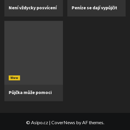
Není vždycky posvícení
Peníze se dají vypůjčit
Www
Půjčka může pomoci
© Asipo.cz
|
CoverNews
by AF themes.