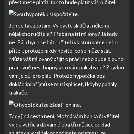
přestanete platit, tak to bude platit váš ručitel.
Jen se tak zeptám. Vy byste šli dělat někomu
nějakého ručitele? Třeba na tři miliony? Já tedy
ne. Bála bych se být ručitel i vlastní matce nebo
příteli, protože nikdy nevíte, co se může stát.
Může váš milovaný přijít o práci nebo bude dlouho
pracovně neschopný a co vám pak zbyde? Zbydou
vám je oči pro pláč. Protože hypotéka bez
dokládání příjmů se musí splácet, i kdyby padaly
trakače.
Tady jiná cesta není. Možná vám banka či věřitel
vyjde vstříc a dá vám třeba tři měsíce odklad
splátek a vy si tak odpočinete od stresu ze