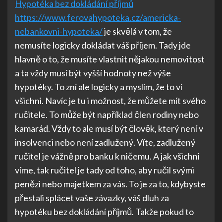
Hypotéka bez dokládání příjmů
https://www.ferovahypoteka.cz/americka-
nebankovni-hypoteka/
je skvělá v tom, že
nemusíte logicky dokládat váš příjem. Tady jde
hlavně o to, že musíte vlastnit nějakou nemovitost
a ta vždy musí být vyšší hodnoty než výše
hypotéky. To zní ale logicky a myslím, že to ví
všichni. Navíc je tu i možnost, že můžete mít svého
ručitele. To může být například člen rodiny nebo
kamarád. Vždy to ale musí být člověk, který není v
insolvenci nebo není zadlužený. Víte, zadlužený
ručitel je vážně pro banku k ničemu. A jak všichni
víme, tak ručitel je tady od toho, aby ručil svými
penězi nebo majetkem za vás. To je za to, kdybyste
přestali splácet vaše závazky, váš dluh za
hypotéku bez dokládání příjmů. Takže pokud to