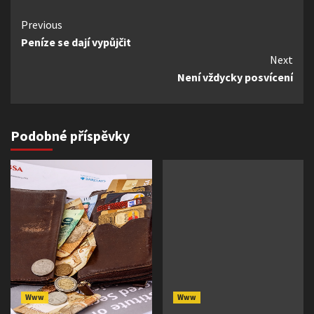
Continue
Previous
Peníze se dají vypůjčit
Reading
Next
Není vždycky posvícení
Podobné příspěvky
Www
Www