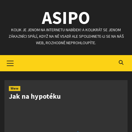
Skip
ASIPO
to
content
KOLIK JE JENOM NA INTERNETU NABÍDEK! A KOLIKRÁT SE JENOM
ZÁKAZNÍCI SPÁLÍ, KDYŽ NA NĚ VSADÍ! ALE SPOLEHNETE-LI SE NA NÁŠ
WEB, ROZHODNĚ NEPROHLOUPÍTE.
Primary
Menu
Www
Jak na hypotéku