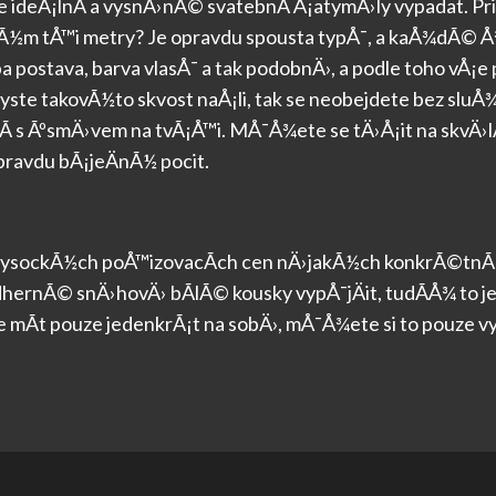
e ideÃ¡lnÃ­ a vysnÄ›nÃ©
svatebnÃ­ Å¡aty
mÄ›ly vypadat. P
m tÅ™i metry? Je opravdu spousta typÅ¯, a kaÅ¾dÃ© Å¾e
a postava, barva vlasÅ¯ a tak podobnÄ›, a podle toho vÅ¡e
ste takovÃ½to skvost naÅ¡li, tak se neobejdete bez sluÅ¾
jÃ­ s ÃºsmÄ›vem na tvÃ¡Å™i. MÅ¯Å¾ete se tÄ›Å¡it na skvÄ›
pravdu bÃ¡jeÄnÃ½ pocit.
vysockÃ½ch poÅ™izovacÃ­ch cen nÄ›jakÃ½ch konkrÃ©tnÃ­ch
dhernÃ© snÄ›hovÄ› bÃ­lÃ© kousky vypÅ¯jÄit, tudÃ­Å¾ to 
 mÃ­t pouze jedenkrÃ¡t na sobÄ›, mÅ¯Å¾ete si to pouze vyp