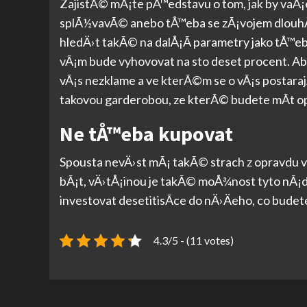
ZajistÃ© mÃ¡te pÅ™edstavu o tom, jak by vaÅ¡
splÃ½vavÃ© anebo tÅ™eba se zÃ¡vojem dlouhÃ½
hledÄ›t takÃ© na dalÅ¡Ã­ parametry jako tÅ™eb
vÃ¡m bude vyhovovat na sto deset procent. Aby
vÃ¡s nezklame a ve kterÃ©m se o vÃ¡s postara
takovou garderobou, ze kterÃ© budete mÃ­t o
Ne tÅ™eba kupovat
Spousta nevÄ›st mÃ¡ takÃ© strach z opravdu 
bÃ¡t, vÄ›tÅ¡inou je takÃ© moÅ¾nost tyto nÃ¡
investovat desetitisÃ­ce do nÄ›Äeho, co budete
4.3/5 - (11 votes)