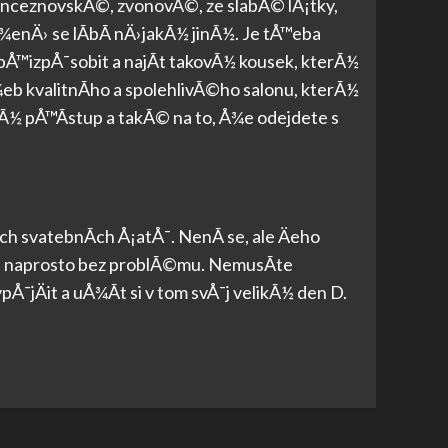
rinceznovskÃ©, zvonovÃ©, ze slabÃ© lÃ¡tky,
nÄ› se lÃ­bÃ­ nÄ›jakÃ½ jinÃ½. Je tÅ™eba
 pÅ™izpÅ¯sobit a najÃ­t takovÃ½ kousek, kterÃ½
eb kvalitnÃ­ho a spolehlivÃ©ho salonu, kterÃ½
lÃ½ pÅ™Ã­stup a takÃ© na to, Å¾e odejdete s
 svatebnÃ­ch Å¡atÅ¯. NenÃ­ se, ale Äeho
je naprosto bez problÃ©mu. NemusÃ­te
Å¯jÄit a uÅ¾Ã­t si v tom svÅ¯j velikÃ½ den D.