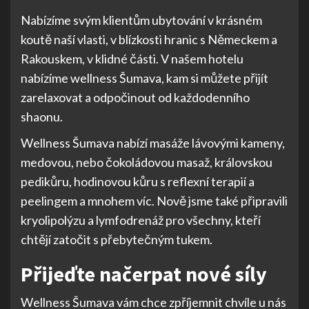
Nabízíme svým klientům ubytování v krásném
koutě naší vlasti, v blízkosti hranic s Německem a
Rakouskem, v klidné části. V našem hotelu
nabízíme wellness Šumava, kam si můžete přijít
zarelaxovat a odpočinout od každodenního
shaonu.
Wellness Šumava nabízí masáže lávovými kameny,
medovou, nebo čokoládovou masaž, královskou
pedikůru, hodinovou kůru s reflexní terapií a
peelingem a mnohem víc. Nově jsme také připravili
kryolipolýzu a lymfodrenáž pro všechny, kteří
chtějí zatočit s přebytečným tukem.
Přijeďte načerpat nové síly
Wellness Šumava
vám chce zpříjemnit chvíle u nás